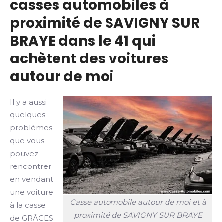
casses automobiles à
proximité de SAVIGNY SUR
BRAYE dans le 41 qui
achètent des voitures
autour de moi
Il y a aussi
quelques
problèmes
que vous
pouvez
rencontrer
en vendant
une voiture
Casse automobile autour de moi et à
à la casse
proximité de SAVIGNY SUR BRAYE
de GRÂCES