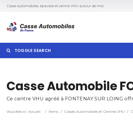
Casse automobiles, épaviste et centre VHU autour de moi
TOGGLE SEARCH
Searc
Casse Automobile F
Ce centre VHU agréé à FONTENAY SUR LOING offre de
Vous êtes ici :
Accueil
/
Items
/
Casses Automobiles et Centres VHU
/
C