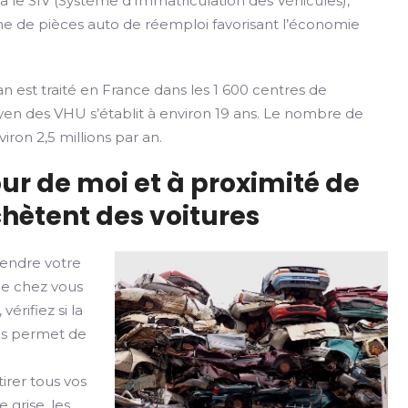
ia le SIV (Système d’Immatriculation des Véhicules),
rme de pièces auto de réemploi favorisant l’économie
n est traité en France dans les 1 600 centres de
yen des VHU s’établit à environ 19 ans. Le nombre de
iron 2,5 millions par an.
ur de moi et à proximité de
hètent des voitures
vendre votre
de chez vous
érifiez si la
ges permet de
irer tous vos
 grise, les