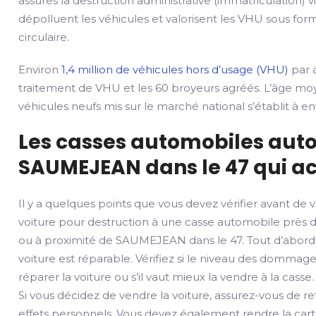
assures la destruction administrative (immatriculation) v
dépolluent les véhicules et valorisent les VHU sous fo
circulaire.
Environ
1,4 million de véhicules hors d’usage (VHU)
par a
traitement de VHU et les 60 broyeurs agréés. L’âge mo
véhicules neufs mis sur le marché national s’établit à env
Les casses automobiles auto
SAUMEJEAN dans le 47 qui ac
Il y a quelques points que vous devez vérifier avant de 
voiture pour destruction à une casse automobile près 
ou à proximité de SAUMEJEAN dans le 47. Tout d’abord, v
voiture est réparable. Vérifiez si le niveau des domma
réparer la voiture ou s’il vaut mieux la vendre à la casse.
Si vous décidez de vendre la voiture, assurez-vous de ret
effets personnels. Vous devez également rendre la carte