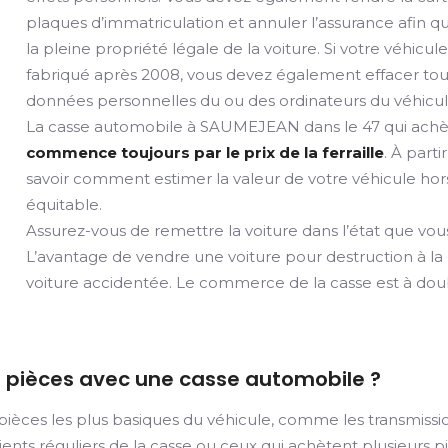
plaques d’immatriculation et annuler l’assurance afin qu
la pleine propriété légale de la voiture. Si votre véhicul
fabriqué après 2008, vous devez également effacer tou
données personnelles du ou des ordinateurs du véhicul
La casse automobile à SAUMEJEAN dans le 47 qui achèt
commence toujours par le prix de la ferraille
. À parti
savoir comment estimer la valeur de votre véhicule hors 
équitable.
Assurez-vous de remettre la voiture dans l’état que vous
L’avantage de vendre une voiture pour destruction à la
voiture accidentée. Le commerce de la casse est à doubl
des pièces avec une casse automobile ?
 pièces les plus basiques du véhicule, comme les transmissions
s clients réguliers de la casse ou ceux qui achètent plusie