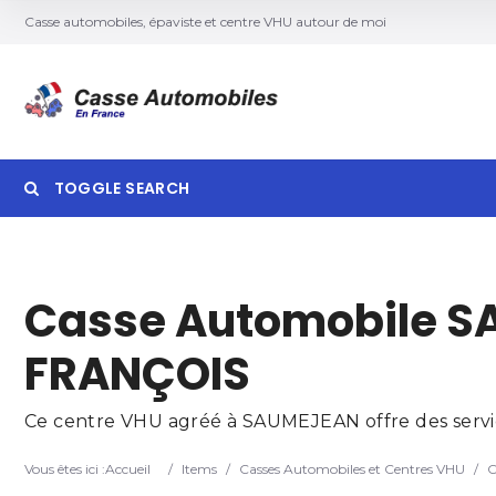
Casse automobiles, épaviste et centre VHU autour de moi
TOGGLE SEARCH
Searc
Casse Automobile S
FRANÇOIS
Ce centre VHU agréé à SAUMEJEAN offre des service
Vous êtes ici :
Accueil
/
Items
/
Casses Automobiles et Centres VHU
/
C