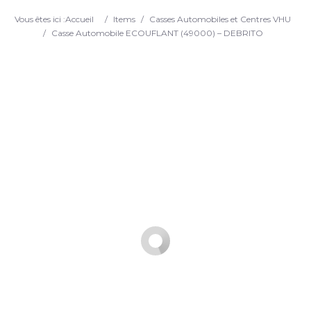
Search
Vous êtes ici :
Accueil
/
Items
/
Casses Automobiles et Centres VHU
/
Casse Automobile ECOUFLANT (49000) – DEBRITO