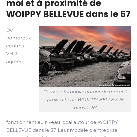
moi et à proximité de
WOIPPY BELLEVUE dans le 57
De
nombreux
centres
VHU
agréés
Casse automobile autour de moi et à
proximité de WOIPPY BELLEVUE
dans le 57
fonctionnent au niveau local autour de WOIPPY
BELLEVUE dans le 57. Leur modèle d’entreprise