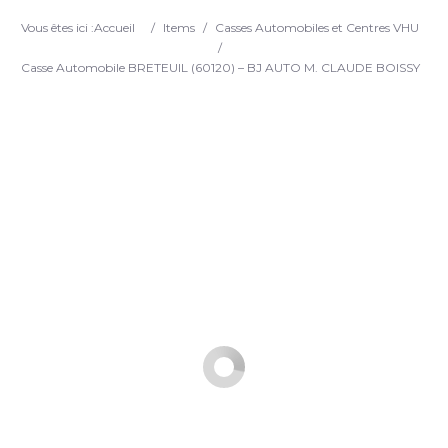
Search
Vous êtes ici :
Accueil
/
Items
/
Casses Automobiles et Centres VHU
/
Casse Automobile BRETEUIL (60120) – BJ AUTO M. CLAUDE BOISSY