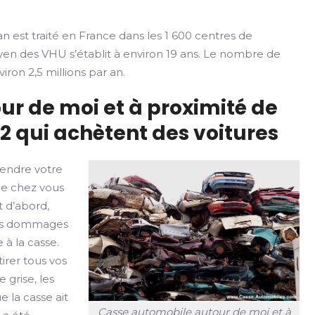
n est traité en France dans les 1 600 centres de
yen des VHU s’établit à environ 19 ans. Le nombre de
iron 2,5 millions par an.
ur de moi et à proximité de
2 qui achètent des voitures
vendre votre
de chez vous
 d’abord,
u des dommages
 à la casse.
irer tous vos
 grise, les
e la casse ait
Casse automobile autour de moi et à