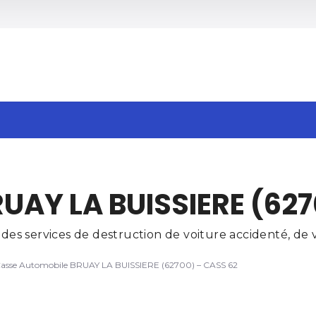
h
UAY LA BUISSIERE (627
s services de destruction de voiture accidenté, de ve
asse Automobile BRUAY LA BUISSIERE (62700) – CASS 62