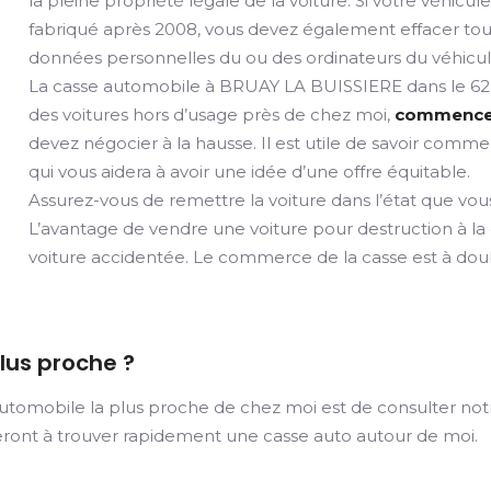
la pleine propriété légale de la voiture. Si votre véhicul
fabriqué après 2008, vous devez également effacer tou
données personnelles du ou des ordinateurs du véhicul
La casse automobile à BRUAY LA BUISSIERE dans le 62
des voitures hors d’usage près de chez moi,
commence to
devez négocier à la hausse. Il est utile de savoir comme
qui vous aidera à avoir une idée d’une offre équitable.
Assurez-vous de remettre la voiture dans l’état que vous
L’avantage de vendre une voiture pour destruction à la
voiture accidentée. Le commerce de la casse est à doubl
lus proche ?
automobile la plus proche de chez moi est de consulter not
deront à trouver rapidement une casse auto autour de moi.