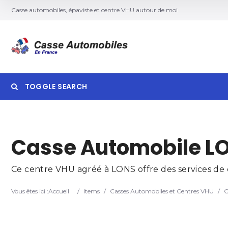
Casse automobiles, épaviste et centre VHU autour de moi
TOGGLE SEARCH
Searc
Casse Automobile L
Ce centre VHU agréé à LONS offre des services de d
Vous êtes ici :
Accueil
/
Items
/
Casses Automobiles et Centres VHU
/
C