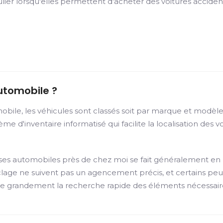
lier lorsqu'elles permettent d'acheter des voitures acciden
utomobile ?
ile, les véhicules sont classés soit par marque et modèle, 
 d'inventaire informatisé qui facilite la localisation des voi
asses automobiles près de chez moi se fait généralement en
yclage ne suivent pas un agencement précis, et certains pe
acilite grandement la recherche rapide des éléments nécessair