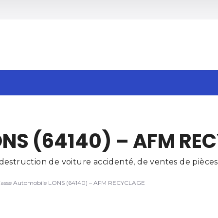
h
ONS (64140) – AFM RE
estruction de voiture accidenté, de ventes de pièces 
asse Automobile LONS (64140) – AFM RECYCLAGE