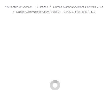
Search
Vous êtes ici :
Accueil
/
Items
/
Casses Automobiles et Centres VHU
/
Casse Automobile VIRY (74580) – S.A.R.L. PERIE ET FILS