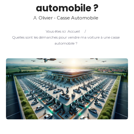
automobile ?
Search
Olivier - Casse Automobile
Vous êtes ici :
Accueil
/
Quelles sont les démarches pour vendre ma voiture à une casse
automobile ?