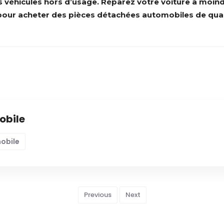
véhicules hors d’usage. Réparez votre voiture à moindre
t pour acheter des pièces détachées automobiles de qual
obile
mobile
Previous
Next