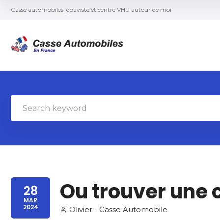
Casse automobiles, épaviste et centre VHU autour de moi
Ou trouver une 
28
MAR
2024
Olivier - Casse Automobile