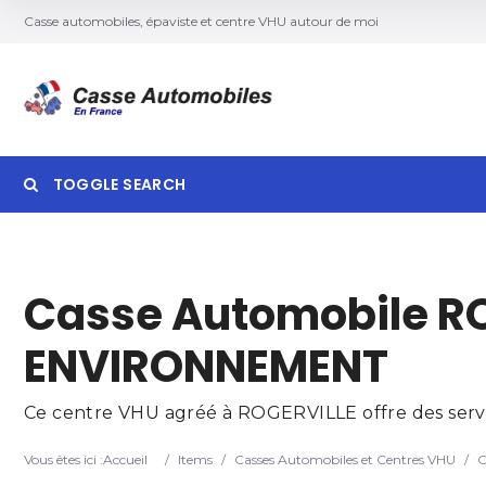
Casse automobiles, épaviste et centre VHU autour de moi
TOGGLE SEARCH
Searc
Casse Automobile RO
ENVIRONNEMENT
Ce centre VHU agréé à ROGERVILLE offre des servic
Vous êtes ici :
Accueil
/
Items
/
Casses Automobiles et Centres VHU
/
C