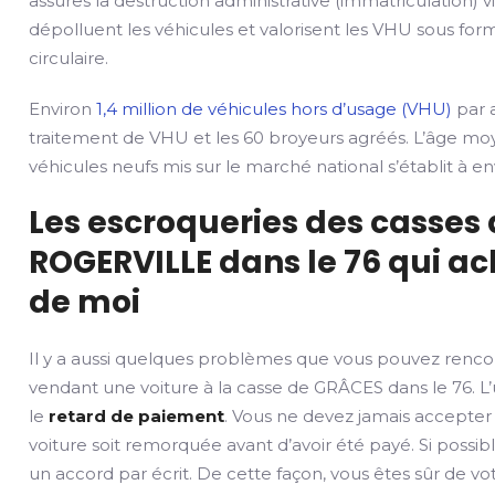
assures la destruction administrative (immatriculation) v
dépolluent les véhicules et valorisent les VHU sous fo
circulaire.
Environ
1,4 million de véhicules hors d’usage (VHU)
par a
traitement de VHU et les 60 broyeurs agréés. L’âge mo
véhicules neufs mis sur le marché national s’établit à env
Les escroqueries des casses
ROGERVILLE dans le 76 qui ac
de moi
Il y a aussi quelques problèmes que vous pouvez renco
vendant une voiture à la casse de GRÂCES dans le 76. L’
le
retard de paiement
. Vous ne devez jamais accepter
voiture soit remorquée avant d’avoir été payé. Si possib
un accord par écrit. De cette façon, vous êtes sûr de v