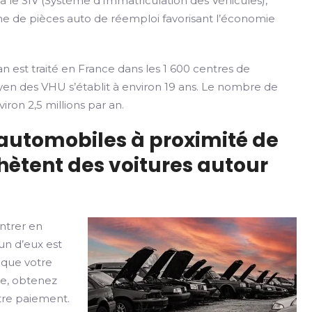
ia le SIV (Système d’Immatriculation des Véhicules),
rme de pièces auto de réemploi favorisant l’économie
n est traité en France dans les 1 600 centres de
yen des VHU s’établit à environ 19 ans. Le nombre de
iron 2,5 millions par an.
 automobiles à proximité de
hètent des voitures autour
ntrer en
un d’eux est
 que votre
le, obtenez
otre paiement.