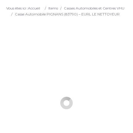
Search
Vous êtes ici :
Accueil
/
Items
/
Casses Automobiles et Centres VHU
/
Casse Automobile PIGNANS (83790) – EURL LE NETTOYEUR