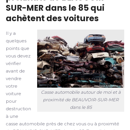
SUR-MER dans le 85 qui
achètent des voitures
Il y a
quelques
points que
vous devez
vérifier
avant de
vendre
votre
Casse automobile autour de moi et à
voiture
proximité de BEAUVOIR-SUR-MER
pour
dans le 85
destruction
à une
casse automobile près de chez vous ou à proximité