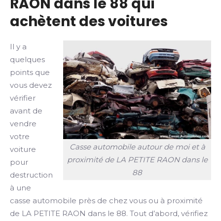
RAON dans le 88 qui
achètent des voitures
Il y a
quelques
points que
vous devez
vérifier
avant de
vendre
votre
Casse automobile autour de moi et à
voiture
proximité de LA PETITE RAON dans le
pour
88
destruction
à une
casse automobile près de chez vous ou à proximité
de LA PETITE RAON dans le 88. Tout d’abord, vérifiez