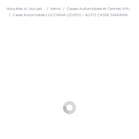
Search
Vous êtes ici :
Accueil
/
Items
/
Casses Automobiles et Centres VHU
/
Casse Automobile LUCCIANA (20290) – AUTO CASSE MARANA