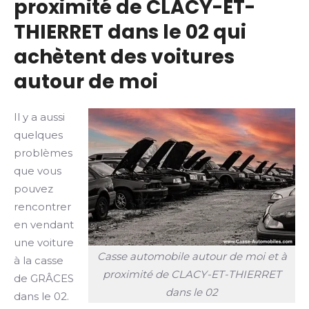
proximité de CLACY-ET-
THIERRET dans le 02 qui
achètent des voitures
autour de moi
Il y a aussi
quelques
problèmes
que vous
pouvez
rencontrer
en vendant
une voiture
Casse automobile autour de moi et à
à la casse
proximité de CLACY-ET-THIERRET
de GRÂCES
dans le 02
dans le 02.