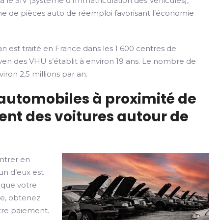
ia le SIV (Système d’Immatriculation des Véhicules),
rme de pièces auto de réemploi favorisant l’économie
n est traité en France dans les 1 600 centres de
yen des VHU s’établit à environ 19 ans. Le nombre de
iron 2,5 millions par an.
 automobiles à proximité de
ent des voitures autour de
ntrer en
un d’eux est
 que votre
le, obtenez
otre paiement.