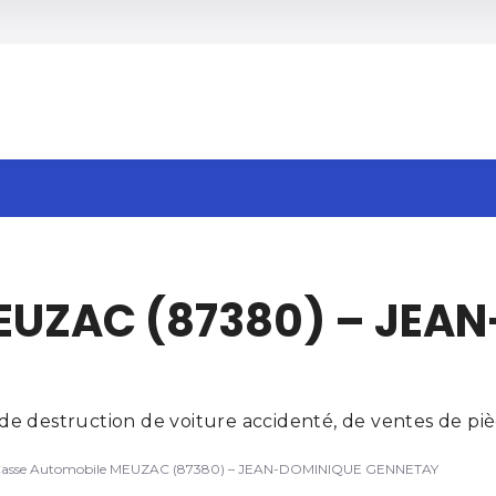
h
EUZAC (87380) – JEA
e destruction de voiture accidenté, de ventes de pièc
asse Automobile MEUZAC (87380) – JEAN-DOMINIQUE GENNETAY