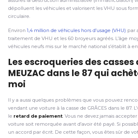
assures la destruction administrative (immatriculation) v
dépolluent les véhicules et valorisent les VHU sous fo
circulaire.
Environ
1,4 million de véhicules hors d’usage (VHU)
par a
traitement de VHU et les 60 broyeurs agréés. L’âge mo
véhicules neufs mis sur le marché national s’établit à env
Les escroqueries des casses
MEUZAC dans le 87 qui achèt
moi
Il y a aussi quelques problèmes que vous pouvez renco
vendant une voiture à la casse de GRÂCES dans le 87. L’
le
retard de paiement
. Vous ne devez jamais accepter
voiture soit remorquée avant d’avoir été payé. Si possib
un accord par écrit. De cette façon, vous êtes sûr de v