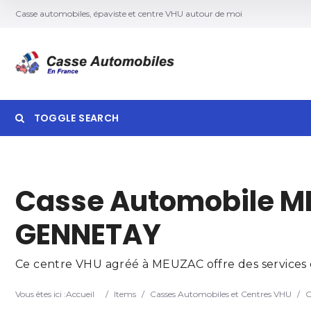
Casse automobiles, épaviste et centre VHU autour de moi
TOGGLE SEARCH
Searc
Casse Automobile M
GENNETAY
Ce centre VHU agréé à MEUZAC offre des services d
Vous êtes ici :
Accueil
/
Items
/
Casses Automobiles et Centres VHU
/
C