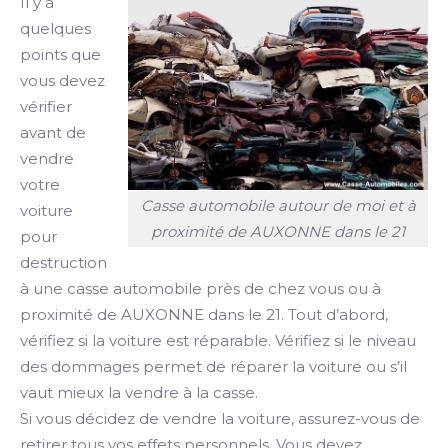
Il y a
quelques
points que
vous devez
vérifier
avant de
vendre
votre
Casse automobile autour de moi et à
voiture
proximité de AUXONNE dans le 21
pour
destruction
à une casse automobile près de chez vous ou à
proximité de AUXONNE dans le 21. Tout d’abord,
vérifiez si la voiture est réparable. Vérifiez si le niveau
des dommages permet de réparer la voiture ou s’il
vaut mieux la vendre à la casse.
Si vous décidez de vendre la voiture, assurez-vous de
retirer tous vos effets personnels. Vous devez