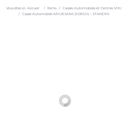
Search
Vous êtes ici :
Accueil
/
Items
/
Casses Automobiles et Centres VHU
/
Casse Automobile ARGIESANS (90800) – STAND90