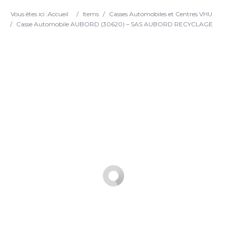
Search
Vous êtes ici :
Accueil
/
Items
/
Casses Automobiles et Centres VHU
/
Casse Automobile AUBORD (30620) – SAS AUBORD RECYCLAGE