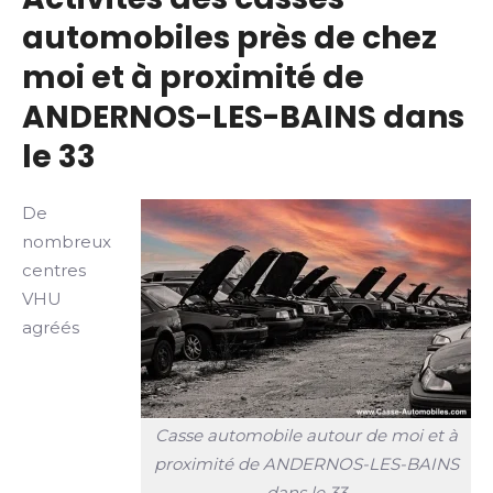
automobiles près de chez
moi et à proximité de
ANDERNOS-LES-BAINS dans
le 33
De
nombreux
centres
VHU
agréés
Casse automobile autour de moi et à
proximité de ANDERNOS-LES-BAINS
dans le 33