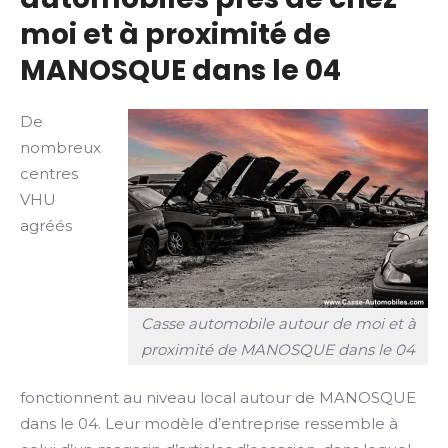
moi et à proximité de
MANOSQUE dans le 04
De
nombreux
centres
VHU
agréés
Casse automobile autour de moi et à
proximité de MANOSQUE dans le 04
fonctionnent au niveau local autour de MANOSQUE
dans le 04. Leur modèle d’entreprise ressemble à