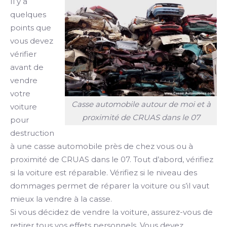
Il y a
quelques
points que
vous devez
vérifier
avant de
vendre
votre
Casse automobile autour de moi et à
voiture
proximité de CRUAS dans le 07
pour
destruction
à une casse automobile près de chez vous ou à
proximité de CRUAS dans le 07. Tout d’abord, vérifiez
si la voiture est réparable. Vérifiez si le niveau des
dommages permet de réparer la voiture ou s’il vaut
mieux la vendre à la casse.
Si vous décidez de vendre la voiture, assurez-vous de
retirer tous vos effets personnels. Vous devez