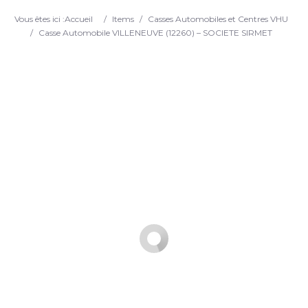
Search
Vous êtes ici :
Accueil
/
Items
/
Casses Automobiles et Centres VHU
/
Casse Automobile VILLENEUVE (12260) – SOCIETE SIRMET