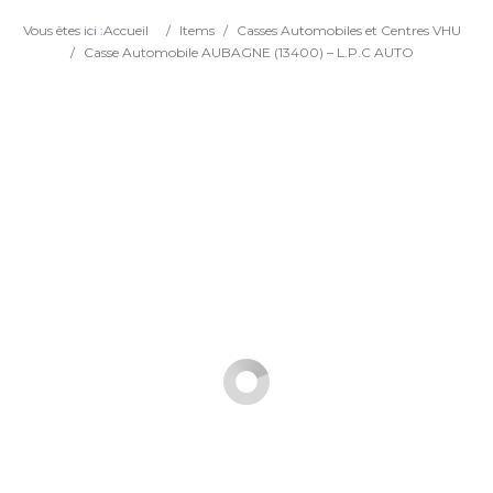
Search
Vous êtes ici :
Accueil
/
Items
/
Casses Automobiles et Centres VHU
/
Casse Automobile AUBAGNE (13400) – L.P.C AUTO