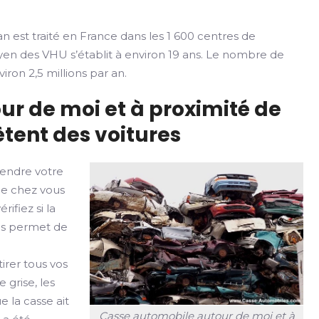
n est traité en France dans les 1 600 centres de
yen des VHU s’établit à environ 19 ans. Le nombre de
iron 2,5 millions par an.
ur de moi et à proximité de
ètent des voitures
vendre votre
de chez vous
ifiez si la
ges permet de
irer tous vos
 grise, les
e la casse ait
Casse automobile autour de moi et à