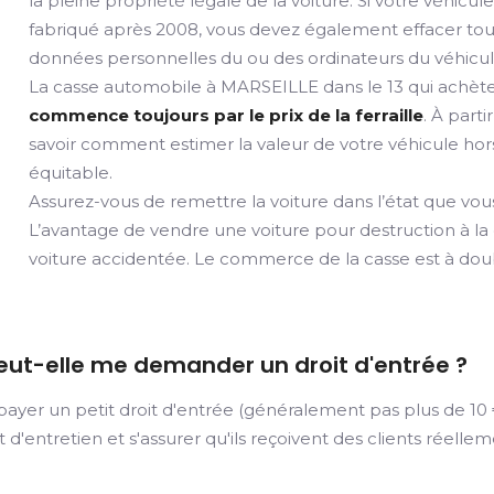
la pleine propriété légale de la voiture. Si votre véhicul
fabriqué après 2008, vous devez également effacer tou
données personnelles du ou des ordinateurs du véhicul
La casse automobile à MARSEILLE dans le 13 qui achète
commence toujours par le prix de la ferraille
. À parti
savoir comment estimer la valeur de votre véhicule hors 
équitable.
Assurez-vous de remettre la voiture dans l’état que vous
L’avantage de vendre une voiture pour destruction à la
voiture accidentée. Le commerce de la casse est à doubl
eut-elle me demander un droit d'entrée ?
er un petit droit d'entrée (généralement pas plus de 10 €)
et d'entretien et s'assurer qu'ils reçoivent des clients réelle