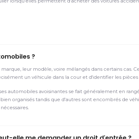
lier lorsqu'elles permettent d'acheter des voitures acciden
tomobiles ?
ur marque, leur modèle, voire mélangés dans certains cas. 
isément un véhicule dans la cour et d'identifier les pièces u
sses automobiles avoisinantes se fait généralement en rangée
nt bien organisés tandis que d'autres sont encombrés de vé
 nécessaires.
eut-elle me demander un droit d'entrée ?