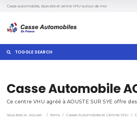
Casse automobiles, épaviste et centre VHU autour de moi
TOGGLE SEARCH
Searc
Casse Automobile A
Ce centre VHU agréé à AOUSTE SUR SYE offre des se
Vous êtes ici :
Accueil
/
Items
/
Casses Automobiles et Centres VHU
/
C