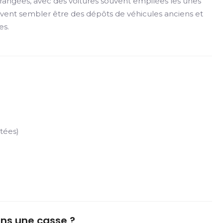
 rangées, avec des voitures souvent empilées les unes
uvent sembler être des dépôts de véhicules anciens et
es.
tées)
ans une casse ?