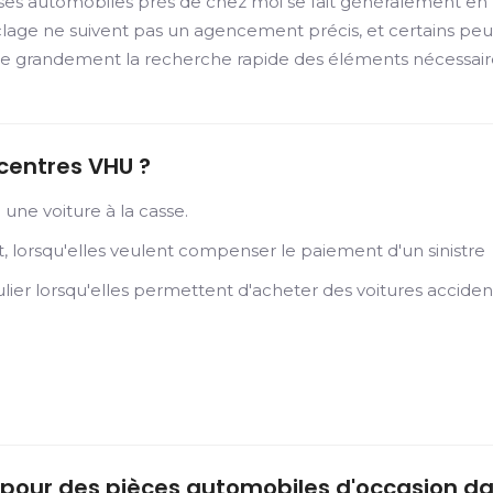
asses automobiles près de chez moi se fait généralement en
yclage ne suivent pas un agencement précis, et certains pe
acilite grandement la recherche rapide des éléments nécessair
 centres VHU ?
une voiture à la casse.
 lorsqu'elles veulent compenser le paiement d'un sinistre
lier lorsqu'elles permettent d'acheter des voitures acciden
r pour des pièces automobiles d'occasion d