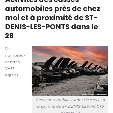
automobiles près de chez
moi et à proximité de ST-
DENIS-LES-PONTS dans le
28
De
nombreux
centres
VHU
agréés
Casse automobile autour de moi et à
proximité de ST-DENIS-LES-PONTS
dans le 28