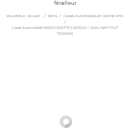
férailleur.
Search
Vous êtes ici :
Accueil
/
Items
/
Casses Automobiles et Centres VHU
/
Casse Automobile MARGUERITTES (30320) – SARL NIM’TOUT
TERRAIN