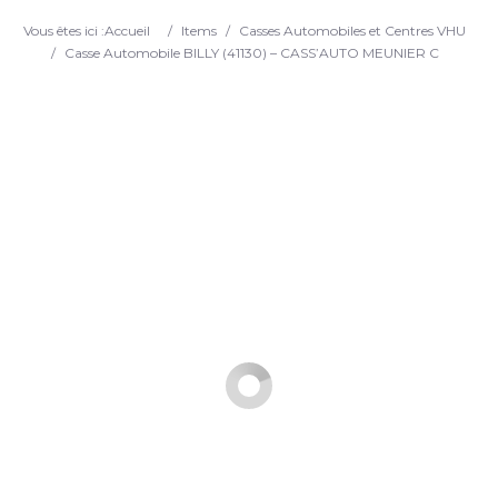
Search
Vous êtes ici :
Accueil
/
Items
/
Casses Automobiles et Centres VHU
/
Casse Automobile BILLY (41130) – CASS’AUTO MEUNIER C