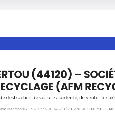
h
ERTOU (44120) – SOCI
RECYCLAGE (AFM RECY
e destruction de voiture accidenté, de ventes de pièc
asse Automobile VERTOU (44120) – SOCIÉTÉ ATLANTIQUE FERRAILLES 