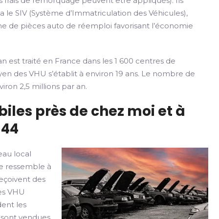
 frais de remorquage peuvent être appliqués). Ils
ia le SIV (Système d’Immatriculation des Véhicules),
rme de pièces auto de réemploi favorisant l’économie
n est traité en France dans les 1 600 centres de
yen des VHU s’établit à environ 19 ans. Le nombre de
iron 2,5 millions par an.
iles près de chez moi et à
 44
au local
se ressemble à
reçoivent des
res VHU
ent les
s sont vendues