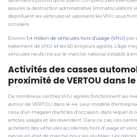
détenteurs pourvu qu’ils soient complets (des éventuels
assures la destruction administrative (immatriculation) v
dépolluent les véhicules et valorisent les VHU sous fo
circulaire.
Environ
1,4 million de véhicules hors d’usage (VHU)
par a
traitement de VHU et les 60 broyeurs agréés. L’âge mo
véhicules neufs mis sur le marché national s’établit à env
Activités des casses automob
proximité de VERTOU dans le
De nombreux centres VHU agréés fonctionnent au nive
autour de VERTOU dans le 44. Leur modèle d’entrepri
celui d’un magasin d’articles d’occasion, dans lequel ils 
articles usagés et les revendent. Dans ce cas, ces cent
achètent des véhicules accidentés hors d’usage et vend
pièces en état de marche pour les réutiliser. Les pièce