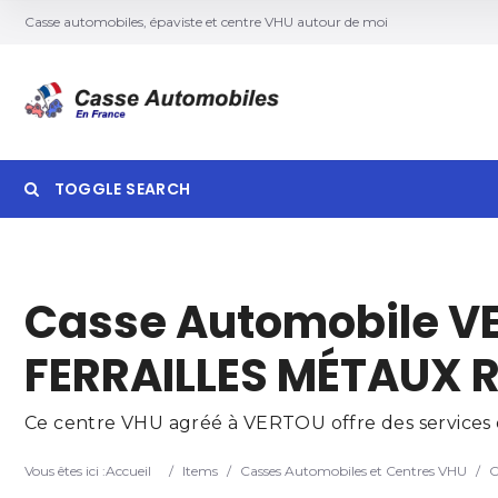
Casse automobiles, épaviste et centre VHU autour de moi
TOGGLE SEARCH
Searc
Casse Automobile V
FERRAILLES MÉTAUX 
Ce centre VHU agréé à VERTOU offre des services d
Vous êtes ici :
Accueil
/
Items
/
Casses Automobiles et Centres VHU
/
C