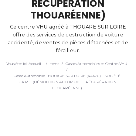
RÉCUPÉRATION
Search
THOUARÉENNE)
Ce centre VHU agréé à THOUARE SUR LOIRE
offre des services de destruction de voiture
accidenté, de ventes de pièces détachées et de
férailleur.
Vous êtes ici :
Accueil
/
Items
/
Casses Automobiles et Centres VHU
/
Casse Automobile THOUARE SUR LOIRE (44470) – SOCIÉTÉ
D.A.R.T. (DÉMOLITION AUTOMOBILE RÉCUPÉRATION
THOUARÉENNE)