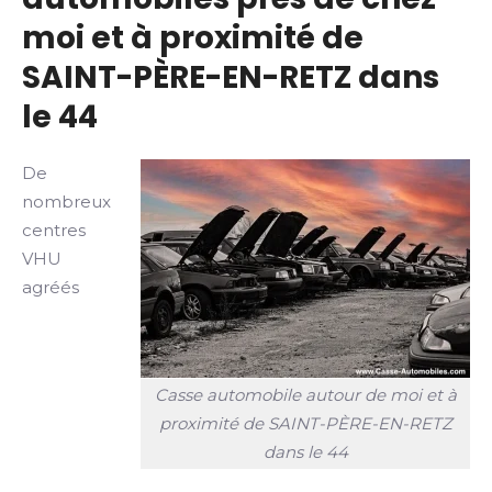
moi et à proximité de
SAINT-PÈRE-EN-RETZ dans
le 44
De
nombreux
centres
VHU
agréés
Casse automobile autour de moi et à
proximité de SAINT-PÈRE-EN-RETZ
dans le 44