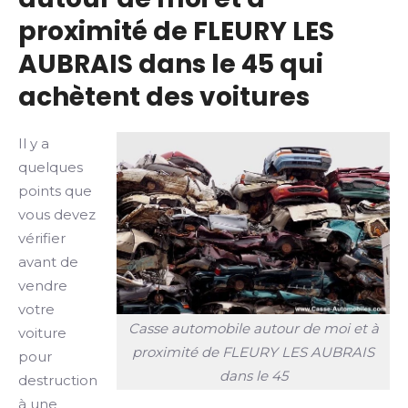
proximité de FLEURY LES
AUBRAIS dans le 45 qui
achètent des voitures
Il y a
quelques
points que
vous devez
vérifier
avant de
vendre
votre
Casse automobile autour de moi et à
voiture
proximité de FLEURY LES AUBRAIS
pour
dans le 45
destruction
à une