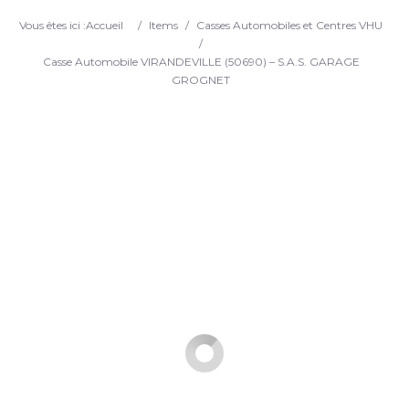
Search
Vous êtes ici :
Accueil
/
Items
/
Casses Automobiles et Centres VHU
/
Casse Automobile VIRANDEVILLE (50690) – S.A.S. GARAGE
GROGNET