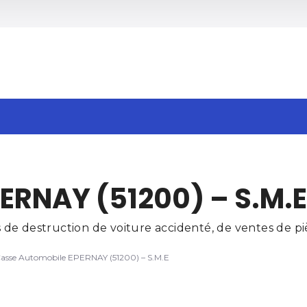
h
ERNAY (51200) – S.M.E
de destruction de voiture accidenté, de ventes de piè
asse Automobile EPERNAY (51200) – S.M.E