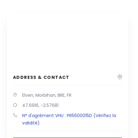
ADDRESS & CONTACT
Elven, Morbihan, BRE, FR
47.6916, -2.57681
N° d'agrément VHU : PR5600015D (Vérifiez la
validité)