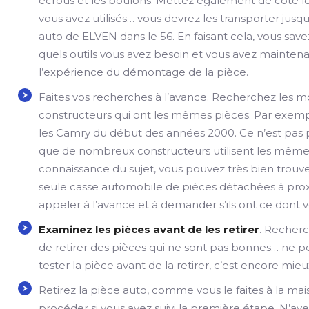
écrous et les boulons. Mettez également de côté le
vous avez utilisés… vous devrez les transporter jusqu
auto de ELVEN dans le 56. En faisant cela, vous save
quels outils vous avez besoin et vous avez mainten
l’expérience du démontage de la pièce.
Faites vos recherches à l’avance. Recherchez les 
constructeurs qui ont les mêmes pièces. Par exemp
les Camry du début des années 2000. Ce n’est pas p
que de nombreux constructeurs utilisent les mêmes 
connaissance du sujet, vous pouvez très bien trouv
seule casse automobile de pièces détachées à pro
appeler à l’avance et à demander s’ils ont ce dont 
Examinez les pièces avant de les retirer
. Recherch
de retirer des pièces qui ne sont pas bonnes… ne pe
tester la pièce avant de la retirer, c’est encore mieu
Retirez la pièce auto, comme vous le faites à la ma
procéder si vous avez suivi la première étape. N’ayez