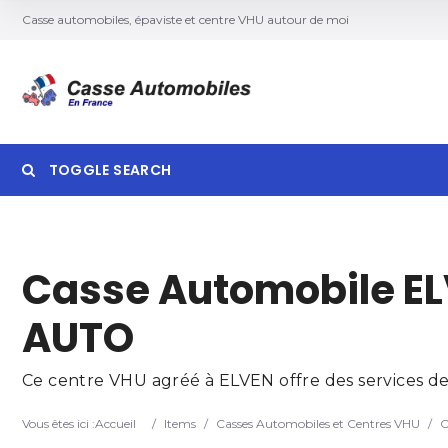
Casse automobiles, épaviste et centre VHU autour de moi
TOGGLE SEARCH
Searc
Casse Automobile E
AUTO
Ce centre VHU agréé à ELVEN offre des services de 
Vous êtes ici :
Accueil
/
Items
/
Casses Automobiles et Centres VHU
/
C