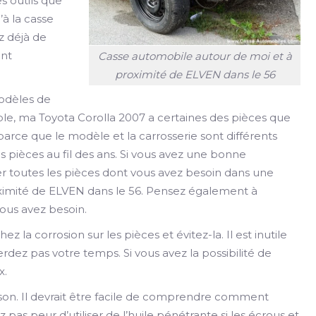
s outils que
’à la casse
z déjà de
ant
Casse automobile autour de moi et à
proximité de ELVEN dans le 56
modèles de
le, ma Toyota Corolla 2007 a certaines des pièces que
arce que le modèle et la carrosserie sont différents
pièces au fil des ans. Si vous avez une bonne
er toutes les pièces dont vous avez besoin dans une
ximité de ELVEN dans le 56. Pensez également à
vous avez besoin.
ez la corrosion sur les pièces et évitez-la. Il est inutile
rdez pas votre temps. Si vous avez la possibilité de
x.
ison. Il devrait être facile de comprendre comment
 pas peur d’utiliser de l’huile pénétrante si les écrous et