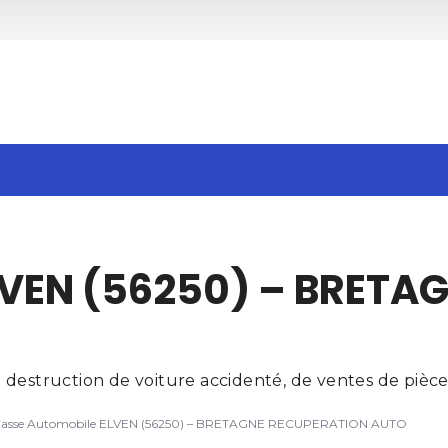
h
LVEN (56250) – BRETA
destruction de voiture accidenté, de ventes de pièces
asse Automobile ELVEN (56250) – BRETAGNE RECUPERATION AUTO