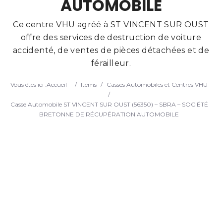
AUTOMOBILE
Search
Ce centre VHU agréé à ST VINCENT SUR OUST
offre des services de destruction de voiture
accidenté, de ventes de pièces détachées et de
férailleur.
Vous êtes ici :
Accueil
/
Items
/
Casses Automobiles et Centres VHU
/
Casse Automobile ST VINCENT SUR OUST (56350) – SBRA – SOCIÉTÉ
BRETONNE DE RÉCUPÉRATION AUTOMOBILE