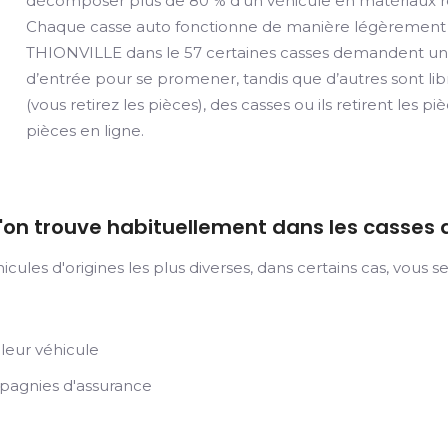
décomposer plus de 80 % d’un véhicule en matériaux réu
Chaque casse auto fonctionne de manière légèrement d
THIONVILLE dans le 57 certaines casses demandent un 
d’entrée pour se promener, tandis que d’autres sont libre
(vous retirez les pièces), des casses ou ils retirent le
pièces en ligne.
e l'on trouve habituellement dans les casses
es d'origines les plus diverses, dans certains cas, vous ser
 leur véhicule
mpagnies d'assurance