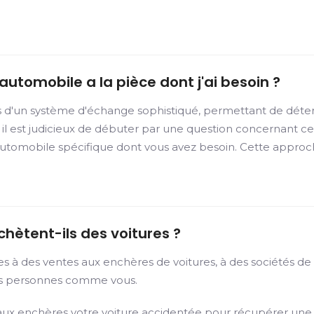
utomobile a la pièce dont j'ai besoin ?
s d'un système d'échange sophistiqué, permettant de déte
 il est judicieux de débuter par une question concernant c
automobile spécifique dont vous avez besoin. Cette appro
chètent-ils des voitures ?
es à des ventes aux enchères de voitures, à des sociétés d
des personnes comme vous.
 enchères votre voiture accidentée pour récupérer une par