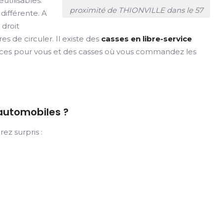
tilisables.
proximité de THIONVILLE dans le 57
ifférente. A
droit
s de circuler. Il existe des
casses en libre-service
s pièces pour vous et des casses où vous commandez les
 automobiles ?
ez surpris :