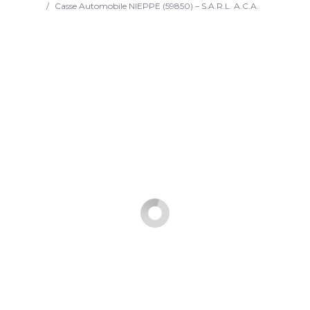
/
Casse Automobile NIEPPE (59850) – S.A.R.L. A.C.A.
Search