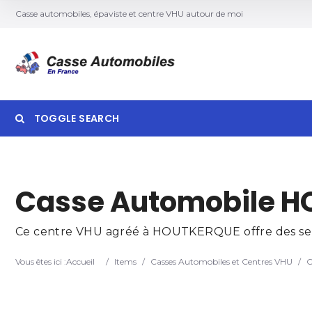
Casse automobiles, épaviste et centre VHU autour de moi
TOGGLE SEARCH
Searc
Casse Automobile H
Ce centre VHU agréé à HOUTKERQUE offre des servic
Vous êtes ici :
Accueil
/
Items
/
Casses Automobiles et Centres VHU
/
C