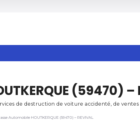
h
OUTKERQUE (59470) – 
es de destruction de voiture accidenté, de ventes d
asse Automobile HOUTKERQUE (59470) – REVIVAL