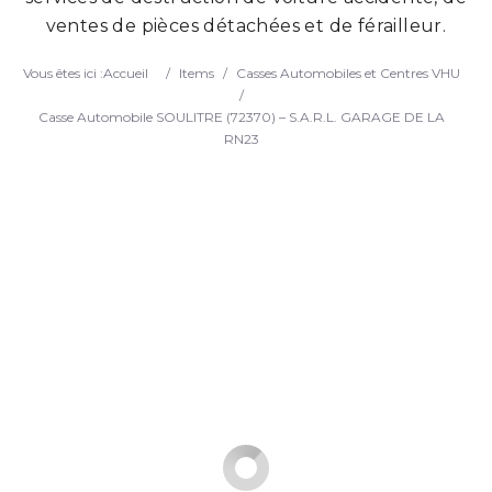
ventes de pièces détachées et de férailleur.
Search
Vous êtes ici :
Accueil
/
Items
/
Casses Automobiles et Centres VHU
/
Casse Automobile SOULITRE (72370) – S.A.R.L. GARAGE DE LA
RN23